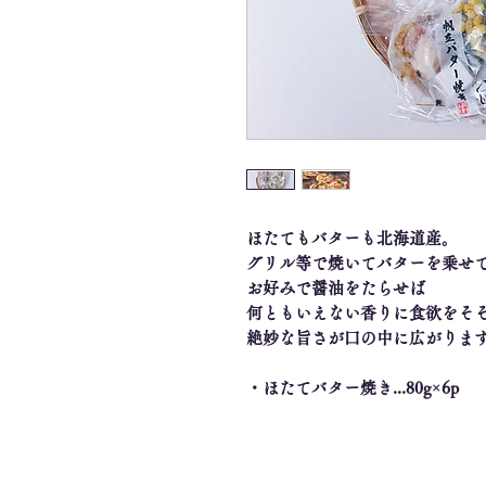
ほたてもバターも北海道産。
グリル等で焼いてバターを乗せ
お好みで醤油をたらせば
何ともいえない香りに食欲をそ
絶妙な旨さが口の中に広がりま
・ほたてバター焼き...80g×6p