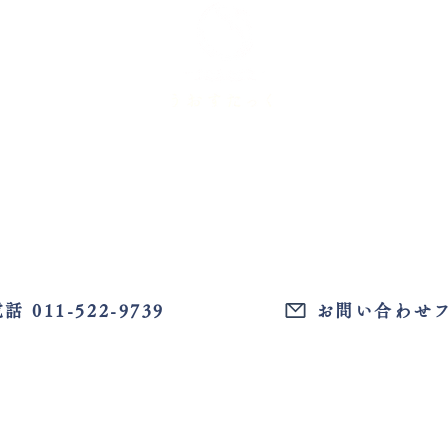
​【運営】株式会社シェアスタック
​〒060-0002
北海道札幌市中央区北2条西10丁目2-7 W
all 003号室
お問い合わせは
話・お問い合わせフォームよりお気軽にご相談く
話 011-522-9739
お問い合わせ
話でのお問い合わせは土日祝並びに、夏季・冬季休業日除く、平日17
は
うおすたショップ
取り扱いサカナ紹介