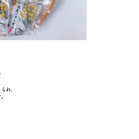
て
そられ、
す。