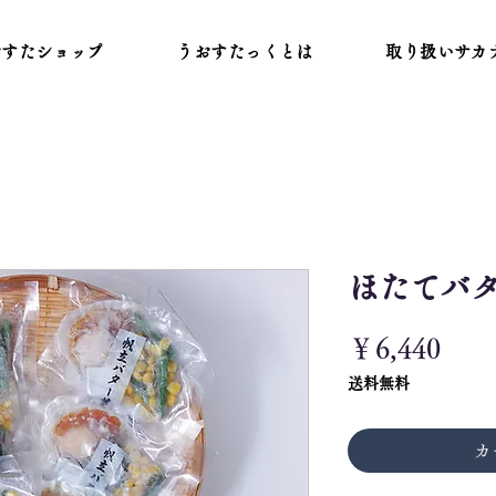
おすたショップ
うおすたっくとは
取り扱いサカ
ほたてバ
価
￥6,440
格
送料無料
カ