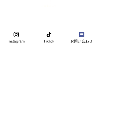
・秋鮭スモーク...50g
​【運営】株式会社シェアスタック
​〒060-0002
北海道札幌市中央区北2条西10丁目2-7 W
all 003号室
お問い合わせは
​お電話・お問い合わせフォームよりお気軽に
Instagram
TikTok
お問い合わせ
ご相談ください。
お電話 011-522-9739
お問い合わせフォーム
​※お電話でのお問い合わせは土日祝並びに、
夏季・冬季休業日除く、平日17：00まで
法人番号：3430001063685 適格請求書発行事業者登録番号：
T3430001063685
海産物 ギフト、海産物 業務用、札幌 水産物卸売なら、
うおすたっく
copyright © since 2023 うおすたっくAll Rights Reserves.
プライバシーポリシー