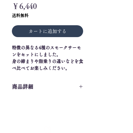
価
￥6,440
格
送料無料
カートに追加する
特徴の異なる4種のスモークサーモ
ンをセットにしました。
身の締まりや脂乗りの違いなどを食
べ比べてお楽しみください。
商品詳細
・ノルウェーさんトラウトサ
ーモンスモーク...50g
・アトランティックサーモン
スモーク...50g
・紅鮭スモーク...50g