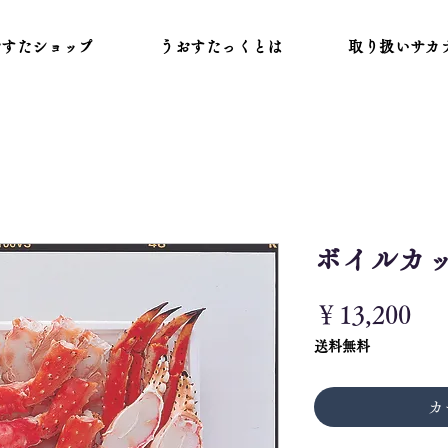
おすたショップ
うおすたっくとは
取り扱いサカ
ボイルカ
価
￥13,200
格
送料無料
カ