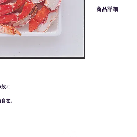
商品詳細
・ボイルたらばがに
の殻に
。
由自在。