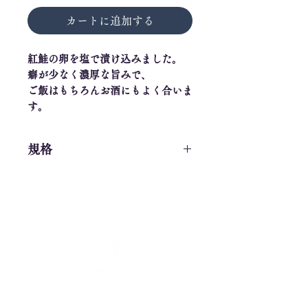
カートに追加する
紅鮭の卵を塩で漬け込みました。
癖が少なく濃厚な旨みで、
ご飯はもちろんお酒にもよく合いま
す。
規格
紅鮭筋子 400g
​【運営】株式会社シェアスタック
​〒060-0002
北海道札幌市中央区北2条西10丁目2-7 W
all 003号室