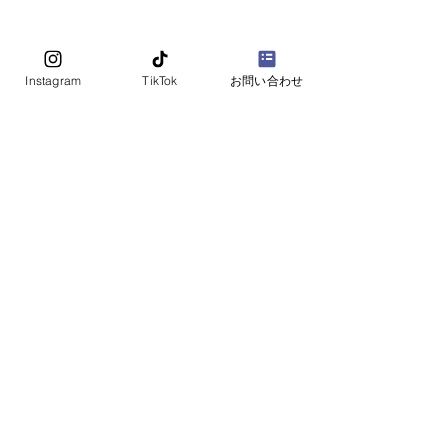
お問い合わせは
​お電話・お問い合わせフォームよりお気軽に
ご相談ください。
Instagram
TikTok
お問い合わせ
お電話 011-522-9739
お問い合わせフォーム
​※お電話でのお問い合わせは土日祝並びに、
夏季・冬季休業日除く、平日17：00まで
法人番号：3430001063685 適格請求書発行事業者登録番号：
T3430001063685
海産物 ギフト、海産物 業務用、札幌 水産物卸売なら、
うおすたっく
copyright © since 2023 うおすたっくAll Rights Reserves.
プライバシーポリシー
特別商取引に基づく表記